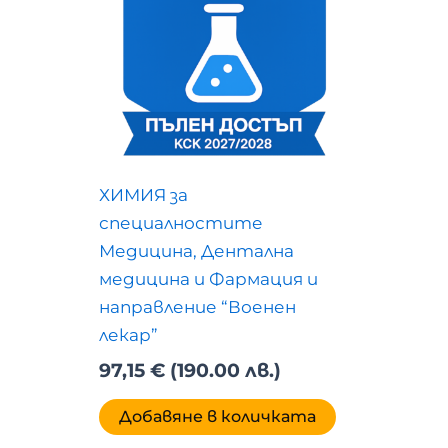
ХИМИЯ за
специалностите
Медицина, Дентална
медицина и Фармация и
направление “Военен
лекар”
97,15
€
(190.00 лв.)
Добавяне в количката