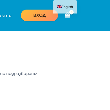
English
ВХОД
акти