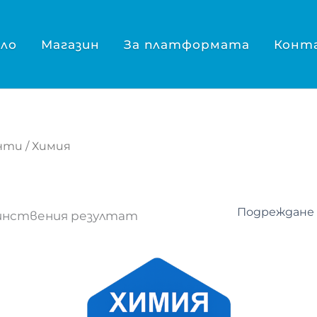
ло
Магазин
За платформата
Конт
нти
/ Химия
динствения резултат